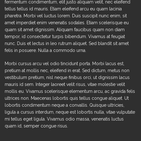
fermentum condimentum, elit justo aliquam velit, nec eleifend
tellus tellus id mauris. Etiam eleifend arcu eu quam lacinia
pharetra. Morbi vel luctus lorem. Duis suscipit nunc enim, sit
amet imperdiet enim venenatis sodales. Etiam scelerisque eu
quam sit amet dignissim. Aliquam faucibus quam non diam
tempor, id consectetur turpis bibendum. Vivamus at feugiat
nunc. Duis et lectus in leo rutrum aliquet. Sed blandit sit amet
felis in posuere. Nulla a commodo urna.
Morbi cursus arcu vel odio tincidunt porta. Morbi lacus est,
pretium at mollis nec, eleifend in erat. Sed dictum, metus non
vestibulum pretium, nisl neque finibus orci, ut dignissim lacus
mauris id sem. Integer laoreet velit risus, vitae molestie velit
mollis eu. Vivamus scelerisque elementum arcu, ac gravida felis
ultrices non. Maecenas lobortis quis tellus congue aliquet. Ut
lobortis condimentum neque a convallis. Quisque ultricies,
ligula a cursus interdum, neque est lobortis nulla, vitae vulputate
mi tellus eget ligula. Vivamus odio massa, venenatis luctus
quam id, semper congue risus.